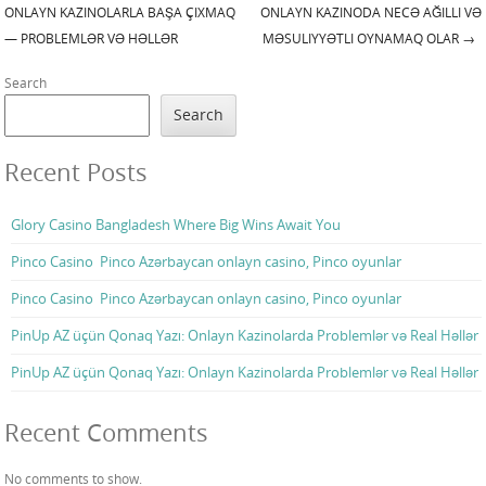
Post navigation
ONLAYN KAZINOLARLA BAŞA ÇIXMAQ
ONLAYN KAZINODA NECƏ AĞILLI VƏ
— PROBLEMLƏR VƏ HƏLLƏR
MƏSULIYYƏTLI OYNAMAQ OLAR
→
Search
Search
Recent Posts
Glory Casino Bangladesh Where Big Wins Await You
Pinco Casino ️ Pinco Azərbaycan onlayn casino, Pinco oyunlar
Pinco Casino ️ Pinco Azərbaycan onlayn casino, Pinco oyunlar
PinUp AZ üçün Qonaq Yazı: Onlayn Kazinolarda Problemlər və Real Həllər
PinUp AZ üçün Qonaq Yazı: Onlayn Kazinolarda Problemlər və Real Həllər
Recent Comments
No comments to show.