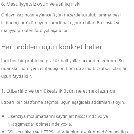
6. Məsuliyyətsiz oyun və asılılıq riski
Onlayn kazinolar əyləncə üçün nəzərdə tutulub, amma bəzi
istifadəçilər üçün oyun zərərli hala gətirə bilər. Bu sosial və
maliyyə problemlərə yol aça bilər.
Hər problem üçün konkret həllər
İndi hər bir problemə praktik həll yollarını təqdim edirəm. Bu
nüanslar həm yeni istifadəçilər, həm də artıq təcrübəsi olanlar
üçün faydalıdır.
1. Etibarlılıq və təhlükəsizlik üçün nə etmək lazımdır
Etibarlı bir platforma seçmək üçün aşağıdakı addımları izləyin:
Lisenziya məlumatlarını saytın alt hissəsində və ya
"Haqqımızda" bölməsində yoxla.
SSL sertifikatı və HTTPS istifadə olunub-olunmadığını təsdiq et.