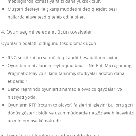
məbləğlərdə komissiya faizi daha yüksək olur.
Müştəri dəstəyi ilə çıxarış müddətini dəqiqləşdir; bəzi
hallarda əlavə təsdiq tələb edilə bilər.
4. Oyun seçimi və ədalət üçün tövsiyələr
Oyunların ədalətli olduğunu təsdiqləmək üçün:
RNG sertifikatları və müstəqil audit hesabatlarını axtar.
Oyun təminatçılarının reytinqinə bax — NetEnt, Microgaming,
Pragmatic Play və s. kimi tanınmış studiyalar adətən daha
etibarlıdır.
Demo rejimində oyunları sınamaqla əvvəlcə qaydaları və
hissiyatı yoxla.
Oyunların RTP (return to player) faizlərini izləyin; bu, orta geri
dönüş göstəricisidir və uzun müddətdə nə gözləyə biləcəyinizi
təxmin etməyə kömək edir.
5. Texniki problemlərin aradan qaldırılması