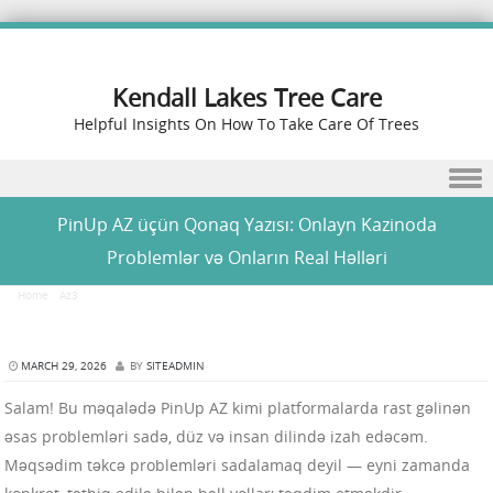
Kendall Lakes Tree Care
Helpful Insights On How To Take Care Of Trees
Skip to content
PinUp AZ üçün Qonaq Yazısı: Onlayn Kazinoda
Problemlər və Onların Real Həlləri
Home
/
Az3
/
PinUp AZ üçün Qonaq Yazısı: Onlayn Kazinoda Problemlər və Onların Real
Həlləri
MARCH 29, 2026
BY
SITEADMIN
Salam! Bu məqalədə PinUp AZ kimi platformalarda rast gəlinən
əsas problemləri sadə, düz və insan dilində izah edəcəm.
Məqsədim təkcə problemləri sadalamaq deyil — eyni zamanda