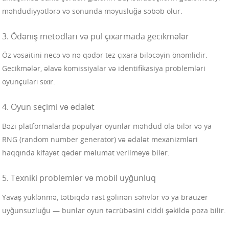
məhdudiyyətlərə və sonunda məyusluğa səbəb olur.
3. Ödəniş metodları və pul çıxarmada gecikmələr
Öz vəsaitini necə və nə qədər tez çıxara biləcəyin önəmlidir.
Gecikmələr, əlavə komissiyalar və identifikasiya problemləri
oyunçuları sıxır.
4. Oyun seçimi və ədalət
Bəzi platformalarda populyar oyunlar məhdud ola bilər və ya
RNG (random number generator) və ədalət mexanizmləri
haqqında kifayət qədər məlumat verilməyə bilər.
5. Texniki problemlər və mobil uyğunluq
Yavaş yüklənmə, tətbiqdə rast gəlinən səhvlər və ya brauzer
uyğunsuzluğu — bunlar oyun təcrübəsini ciddi şəkildə poza bilir.