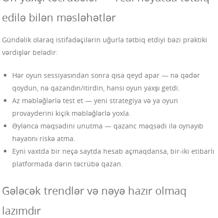
edilə bilən məsləhətlər
Gündəlik olaraq istifadəçilərin uğurla tətbiq etdiyi bəzi praktiki
vərdişlər belədir:
Hər oyun sessiyasından sonra qısa qeyd apar — nə qədər
qoydun, nə qazandın/itirdin, hansı oyun yaxşı getdi.
Az məbləğlərlə test et — yeni strategiya və ya oyun
provayderini kiçik məbləğlərlə yoxla.
Əyləncə məqsədini unutma — qazanc məqsədi ilə oynayıb
həyatını riskə atma.
Eyni vaxtda bir neçə saytda hesab açmaqdansa, bir-iki etibarlı
platformada dərin təcrübə qazan.
Gələcək trendlər və nəyə hazır olmaq
lazımdır