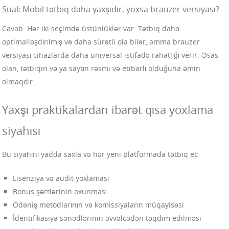
Sual: Mobil tətbiq daha yaxşıdır, yoxsa brauzer versiyası?
Cavab: Hər iki seçimdə üstünlüklər var. Tətbiq daha
optimallaşdırılmış və daha sürətli ola bilər, amma brauzer
versiyası cihazlarda daha universal istifadə rahatlığı verir. Əsas
olan, tətbiqin və ya saytın rəsmi və etibarlı olduğuna əmin
olmaqdır.
Yaxşı praktikalardan ibarət qısa yoxlama
siyahısı
Bu siyahını yadda saxla və hər yeni platformada tətbiq et:
Lisenziya və audit yoxlaması
Bonus şərtlərinin oxunması
Ödəniş metodlarının və komissiyaların müqayisəsi
İdentifikasiya sənədlərinin əvvəlcədən təqdim edilməsi