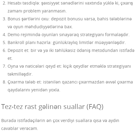
Hesabı təsdiqlə: şəxsiyyət sənədlərini vaxtında yüklə ki, çıxarış
zamanı problem yaranmasın.
Bonus şərtlərini oxu: depozit bonusu varsa, bahis tələblərinə
və oyun məhdudiyyətlərinə bax.
Demo rejimində oyunları sınayaraq strategiyanı formalaşdır.
Bankroll planı hazırla: günlük/aylıq limitlər müəyyənləşdir.
Depozit et: bir və ya iki təhlükəsiz ödəniş metodundan istifadə
et.
Oyna və nəticələri qeyd et: kiçik qeydlər etməklə strategiyanı
təkmilləşdir.
Çıxarma tələb et: istənilən qazancı çıxarmazdan əvvəl çıxarma
qaydalarını yenidən yoxla.
Tez-tez rast gəlinən suallar (FAQ)
Burada istifadəçilərin ən çox verdiyi suallara qısa və aydın
cavablar verəcəm.