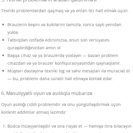
Texniki problemlərdən qaçmaq və ya onları tez həll etmək üçün:
Brauzerin keşini və kukilərini təmizlə, sonra saytı yenidən
yüklə.
Tətbiqdən istifadə edirsinizsə, onun son versiyasını
quraşdırdığınızdan əmin ol.
Başqa cihaz və ya brauzerdə yoxlayın — bəzən problem
cihazdan və ya brauzer konfiqurasiyasından qaynaqlanır.
Müştəri dəstəyinə texniki log və səhv mesajları ilə müraciət et
— bu, problemi daha sürətli həll etməyə kömək edər.
6. Məsuliyyətli oyun və asılılıqla mübarizə
Oyun asılılığı ciddi problemdir və onu yüngülləşdirmək üçün
konkret addımlar atmaq lazımdır:
Büdcə müəyyənləşdir və ona riayət et — həmişə itirə biləcəyin