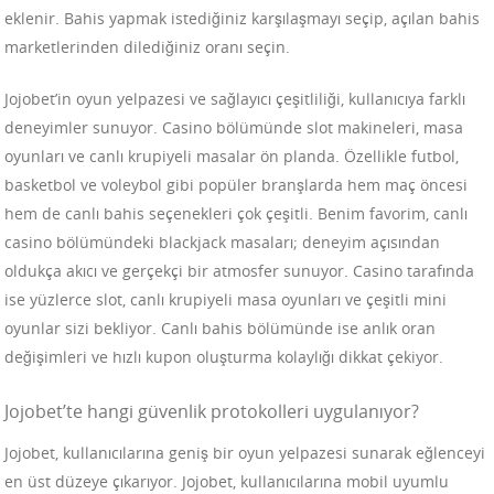
eklenir. Bahis yapmak istediğiniz karşılaşmayı seçip, açılan bahis
marketlerinden dilediğiniz oranı seçin.
Jojobet’in oyun yelpazesi ve sağlayıcı çeşitliliği, kullanıcıya farklı
deneyimler sunuyor. Casino bölümünde slot makineleri, masa
oyunları ve canlı krupiyeli masalar ön planda. Özellikle futbol,
basketbol ve voleybol gibi popüler branşlarda hem maç öncesi
hem de canlı bahis seçenekleri çok çeşitli. Benim favorim, canlı
casino bölümündeki blackjack masaları; deneyim açısından
oldukça akıcı ve gerçekçi bir atmosfer sunuyor. Casino tarafında
ise yüzlerce slot, canlı krupiyeli masa oyunları ve çeşitli mini
oyunlar sizi bekliyor. Canlı bahis bölümünde ise anlık oran
değişimleri ve hızlı kupon oluşturma kolaylığı dikkat çekiyor.
Jojobet’te hangi güvenlik protokolleri uygulanıyor?
Jojobet, kullanıcılarına geniş bir oyun yelpazesi sunarak eğlenceyi
en üst düzeye çıkarıyor. Jojobet, kullanıcılarına mobil uyumlu