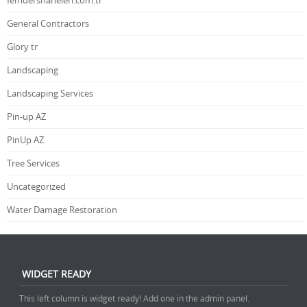
femdershaneleri.com.tr
General Contractors
Glory tr
Landscaping
Landscaping Services
Pin-up AZ
PinUp AZ
Tree Services
Uncategorized
Water Damage Restoration
WIDGET READY
This left column is widget ready! Add one in the admin panel.